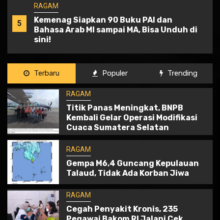
RAGAM
Titik Panas Meningkat, BNPB Kembali
1
Gelar Operasi Modifikasi Cuaca
Sumatera Selatan
RAGAM
Terbaru
Populer
Trending
2
Gempa M6,4 Guncang Kepulauan Talaud,
RAGAM
Tidak Ada Korban Jiwa
Titik Panas Meningkat, BNPB
Kembali Gelar Operasi Modifikasi
RAGAM
Cuaca Sumatera Selatan
3
Cegah Penyakit Kronis, 235 Pegawai
Bakom RI Jalani Cek Kesehatan Gratis
RAGAM
Gempa M6,4 Guncang Kepulauan
Talaud, Tidak Ada Korban Jiwa
RAGAM
Kemenkes Perkuat Tindak Lanjut Cek
RAGAM
4
Kesehatan Gratis Usai Tembus 73,8 Juta
Cegah Penyakit Kronis, 235
Peserta
Pegawai Bakom RI Jalani Cek