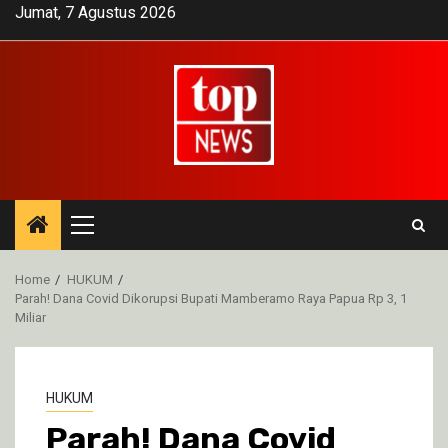
Skip
Jumat, 7 Agustus 2026
to
content
Primary
Menu
Home
HUKUM
Parah! Dana Covid Dikorupsi Bupati Mamberamo Raya Papua Rp 3, 1
Miliar
HUKUM
Parah! Dana Covid