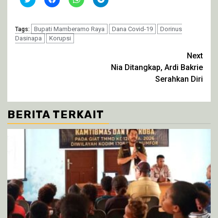
untuk
untuk
untuk
untuk
berbagi
membagikan
berbagi
berbagi
pada
di
di
di
Twitter(Membuka
Facebook(Membuka
WhatsApp(Membuka
Telegram(Membuka
di
Bupati Mamberamo Raya
di
di
di
Dana Covid-19
Dorinus
Tags:
jendela
jendela
jendela
jendela
Dasinapa
Korupsi
yang
yang
yang
yang
baru)
baru)
baru)
baru)
Continue
Next
Nia Ditangkap, Ardi Bakrie
Reading
Serahkan Diri
BERITA TERKAIT