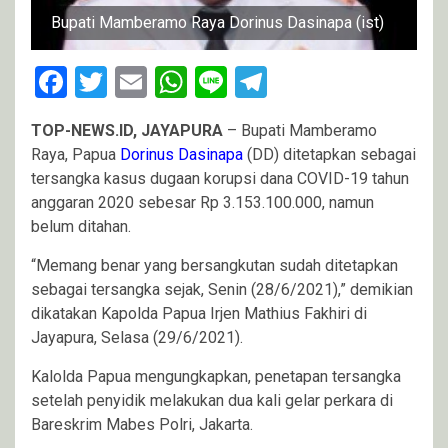
Bupati Mamberamo Raya Dorinus Dasinapa (ist)
Facebook
Twitter
Email
WhatsApp
Line
Telegram
TOP-NEWS.ID, JAYAPURA
– Bupati Mamberamo
Raya, Papua
Dorinus Dasinapa
(DD) ditetapkan sebagai
tersangka kasus dugaan korupsi dana COVID-19 tahun
anggaran 2020 sebesar Rp 3.153.100.000, namun
belum ditahan.
“Memang benar yang bersangkutan sudah ditetapkan
sebagai tersangka sejak, Senin (28/6/2021),” demikian
dikatakan Kapolda Papua Irjen Mathius Fakhiri di
Jayapura, Selasa (29/6/2021).
Kalolda Papua mengungkapkan, penetapan tersangka
setelah penyidik melakukan dua kali gelar perkara di
Bareskrim Mabes Polri, Jakarta.