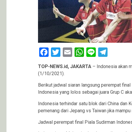
Facebook
Twitter
Email
WhatsApp
Line
Teleg
TOP-NEWS.id, JAKARTA
– Indonesia akan m
(1/10/2021).
Berikut jadwal siaran langsung perempat final
Indonesia yang lolos sebagai juara Grup C aka
Indonesia terhindar satu blok dari China da
pemenang dari Jepang vs Taiwan jika mampu m
Jadwal perempat final Piala Sudirman Indones