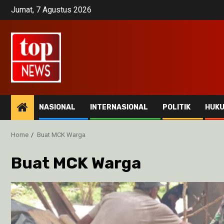
Skip
Jumat, 7 Agustus 2026
to
content
NASIONAL
INTERNASIONAL
POLITIK
HUK
Home
Buat MCK Warga
Buat MCK Warga