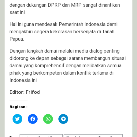
dengan dukungan DPRP dan MRP sangat dinantikan
saat ini.
Hal ini guna mendesak Pemerintah Indonesia demi
mengakhiri segera kekerasan bersenjata di Tanah
Papua.
Dengan langkah damai melalui media dialog penting
didorong ke depan sebagai sarana membangun situasi
damai yang komprehensif dengan melibatkan semua
pihak yang berkompeten dalam konflik terlama di
Indonesia ini.
Editor: Frifod
Bagikan :
Klik
Klik
Klik
Klik
untuk
untuk
untuk
untuk
berbagi
membagikan
berbagi
berbagi
pada
di
di
di
Twitter(Membuka
Facebook(Membuka
WhatsApp(Membuka
Telegram(Membuka