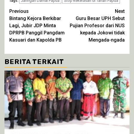
di
Jaringan Damai Papua
di
di
Stop kekerasan di Tanah Papua
di
Tags:
jendela
jendela
jendela
jendela
yang
yang
yang
yang
Continue
Previous
Next
baru)
baru)
baru)
baru)
Bintang Kejora Berkibar
Guru Besar UPH Sebut
Reading
Lagi, Jubir JDP Minta
Pujian Profesor dari NUS
DPRPB Panggil Pangdam
kepada Jokowi tidak
Kasuari dan Kapolda PB
Mengada-ngada
BERITA TERKAIT