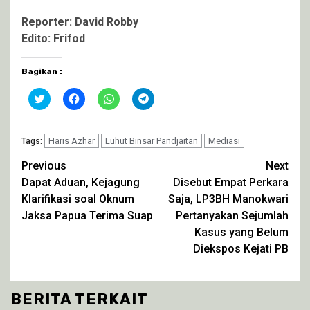
Reporter: David Robby
Edito: Frifod
Bagikan :
Klik
Klik
Klik
Klik
untuk
untuk
untuk
untuk
berbagi
membagikan
berbagi
berbagi
pada
di
di
di
Twitter(Membuka
Facebook(Membuka
WhatsApp(Membuka
Telegram(Membuka
di
Haris Azhar
di
Luhut Binsar Pandjaitan
di
di
Mediasi
Tags:
jendela
jendela
jendela
jendela
yang
yang
yang
yang
Continue
Previous
Next
baru)
baru)
baru)
baru)
Dapat Aduan, Kejagung
Disebut Empat Perkara
Reading
Klarifikasi soal Oknum
Saja, LP3BH Manokwari
Jaksa Papua Terima Suap
Pertanyakan Sejumlah
Kasus yang Belum
Diekspos Kejati PB
BERITA TERKAIT