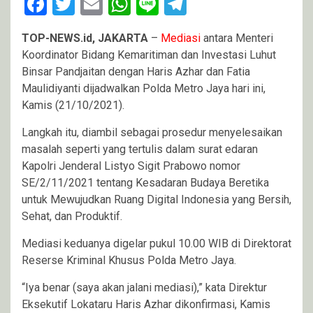
Facebook
Twitter
Email
WhatsApp
Line
Telegram
TOP-NEWS.id, JAKARTA
–
Mediasi
antara Menteri
Koordinator Bidang Kemaritiman dan Investasi Luhut
Binsar Pandjaitan dengan Haris Azhar dan Fatia
Maulidiyanti dijadwalkan Polda Metro Jaya hari ini,
Kamis (21/10/2021).
Langkah itu, diambil sebagai prosedur menyelesaikan
masalah seperti yang tertulis dalam surat edaran
Kapolri Jenderal Listyo Sigit Prabowo nomor
SE/2/11/2021 tentang Kesadaran Budaya Beretika
untuk Mewujudkan Ruang Digital Indonesia yang Bersih,
Sehat, dan Produktif.
Mediasi keduanya digelar pukul 10.00 WIB di Direktorat
Reserse Kriminal Khusus Polda Metro Jaya.
“Iya benar (saya akan jalani mediasi),” kata Direktur
Eksekutif Lokataru Haris Azhar dikonfirmasi, Kamis