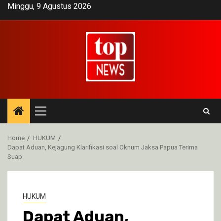
Skip
Minggu, 9 Agustus 2026
to
content
Primary
Menu
Home
HUKUM
Dapat Aduan, Kejagung Klarifikasi soal Oknum Jaksa Papua Terima
Suap
HUKUM
Dapat Aduan,