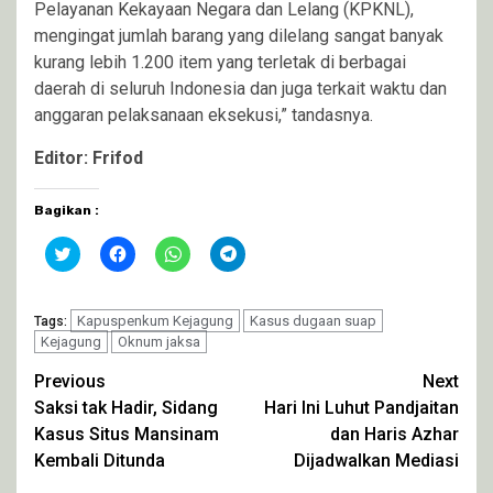
Pelayanan Kekayaan Negara dan Lelang (KPKNL),
mengingat jumlah barang yang dilelang sangat banyak
kurang lebih 1.200 item yang terletak di berbagai
daerah di seluruh Indonesia dan juga terkait waktu dan
anggaran pelaksanaan eksekusi,” tandasnya.
Editor: Frifod
Bagikan :
Klik
Klik
Klik
Klik
untuk
untuk
untuk
untuk
berbagi
membagikan
berbagi
berbagi
pada
di
di
di
Twitter(Membuka
Facebook(Membuka
WhatsApp(Membuka
Telegram(Membuka
di
Kapuspenkum Kejagung
di
di
di
Kasus dugaan suap
Tags:
jendela
jendela
jendela
jendela
Kejagung
Oknum jaksa
yang
yang
yang
yang
baru)
baru)
baru)
baru)
Continue
Previous
Next
Saksi tak Hadir, Sidang
Hari Ini Luhut Pandjaitan
Reading
Kasus Situs Mansinam
dan Haris Azhar
Kembali Ditunda
Dijadwalkan Mediasi