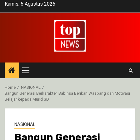
Skip
Kamis, 6 Agustus 2026
to
content
Primary
Menu
Home
NASIONAL
Bangun Generasi Berkarakter, Babinsa Berikan Wasbang dan Motivasi
Belajar kepada Murid SD
NASIONAL
Bangun Generasi