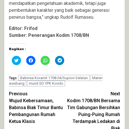
mendapatkan pengetahuan akademik, tetapi juga
pembentukan karakter yang baik sebagai generasi
penerus bangsa,” ungkap Rudolf Rumaseu.
Editor: Frifod
Sumber: Penerangan Kodim 1708/BN
Bagikan :
Klik
Klik
Klik
Klik
untuk
untuk
untuk
untuk
berbagi
membagikan
berbagi
berbagi
pada
di
di
di
Twitter(Membuka
Facebook(Membuka
WhatsApp(Membuka
Telegram(Membuka
di
Babinsa Koramil 1708-04/Supiori Selatan
di
di
di
Materi
Tags:
jendela
jendela
jendela
jendela
wasbang
murid SD YPK Korido
yang
yang
yang
yang
baru)
baru)
baru)
baru)
Continue
Previous
Next
Wujud Kebersamaan,
Kodim 1708/BN Bersama
Reading
Babinsa Biak Timur Bantu
Tim Gabungan Bersihkan
Pembangunan Rumah
Puing-Puing Rumah
Ketua Klasis
Terdampak Ledakan di
Biak