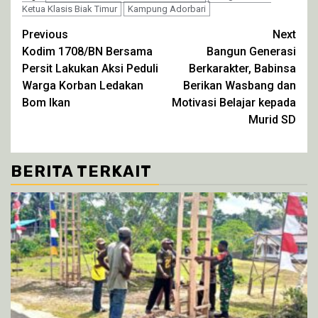
jendela
jendela
jendela
jendela
Ketua Klasis Biak Timur
Kampung Adorbari
yang
yang
yang
yang
baru)
baru)
baru)
baru)
Continue
Previous
Next
Kodim 1708/BN Bersama
Bangun Generasi
Reading
Persit Lakukan Aksi Peduli
Berkarakter, Babinsa
Warga Korban Ledakan
Berikan Wasbang dan
Bom Ikan
Motivasi Belajar kepada
Murid SD
BERITA TERKAIT