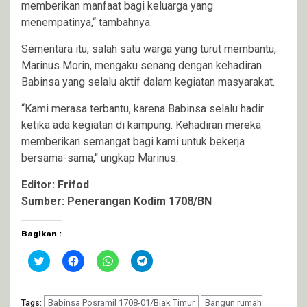
memberikan manfaat bagi keluarga yang
menempatinya,“ tambahnya.
Sementara itu, salah satu warga yang turut membantu,
Marinus Morin, mengaku senang dengan kehadiran
Babinsa yang selalu aktif dalam kegiatan masyarakat.
“Kami merasa terbantu, karena Babinsa selalu hadir
ketika ada kegiatan di kampung. Kehadiran mereka
memberikan semangat bagi kami untuk bekerja
bersama-sama,“ ungkap Marinus.
Editor: Frifod
Sumber: Penerangan Kodim 1708/BN
Bagikan :
Klik
Klik
Klik
Klik
untuk
untuk
untuk
untuk
berbagi
membagikan
berbagi
berbagi
pada
di
di
di
Twitter(Membuka
Facebook(Membuka
WhatsApp(Membuka
Telegram(Membuka
di
Babinsa Posramil 1708-01/Biak Timur
di
di
di
Bangun rumah
Tags: