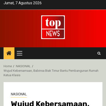
Skip
Jumat, 7 Agustus 2026
to
content
Primary
Menu
Home
NASIONAL
Wujud Kebersamaan, Babinsa Biak Timur Bantu Pembangunan Rumah
Ketua Klasis
NASIONAL
Wujud Kebersamaan,