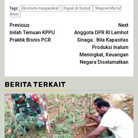
pada
di
di
di
Twitter(Membuka
Facebook(Membuka
WhatsApp(Membuka
Telegram(Membuka
di
Ekonomi masyarakat
di
di
Rapat di Sumut
di
Wapres Ma'ruf
Tags:
jendela
jendela
jendela
jendela
Amin
yang
yang
yang
yang
baru)
baru)
baru)
baru)
Continue
Previous
Next
Inilah Temuan KPPU
Anggota DPR RI Lamhot
Reading
Praktik Bisnis PCR
Sinaga : Bila Kapasitas
Produksi Inalum
Meningkat, Keuangan
Negara Diselamatkan
BERITA TERKAIT