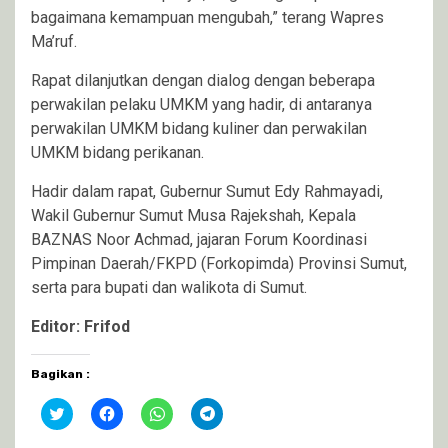
bagaimana kemampuan mengubah,” terang Wapres
Ma’ruf.
Rapat dilanjutkan dengan dialog dengan beberapa
perwakilan pelaku UMKM yang hadir, di antaranya
perwakilan UMKM bidang kuliner dan perwakilan
UMKM bidang perikanan.
Hadir dalam rapat, Gubernur Sumut Edy Rahmayadi,
Wakil Gubernur Sumut Musa Rajekshah, Kepala
BAZNAS Noor Achmad, jajaran Forum Koordinasi
Pimpinan Daerah/FKPD (Forkopimda) Provinsi Sumut,
serta para bupati dan walikota di Sumut.
Editor: Frifod
Bagikan :
Klik
Klik
Klik
Klik
untuk
untuk
untuk
untuk
berbagi
membagikan
berbagi
berbagi