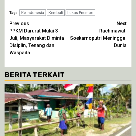
berbagi
membagikan
berbagi
berbagi
pada
di
di
di
Twitter(Membuka
Facebook(Membuka
WhatsApp(Membuka
Telegram(Membuka
di
Ke Indonesia
di
Kembali
di
di
Lukas Enembe
Tags:
jendela
jendela
jendela
jendela
yang
yang
yang
yang
Continue
Previous
Next
baru)
baru)
baru)
baru)
PPKM Darurat Mulai 3
Rachmawati
Reading
Juli, Masyarakat Diminta
Soekarnoputri Meninggal
Disiplin, Tenang dan
Dunia
Waspada
BERITA TERKAIT