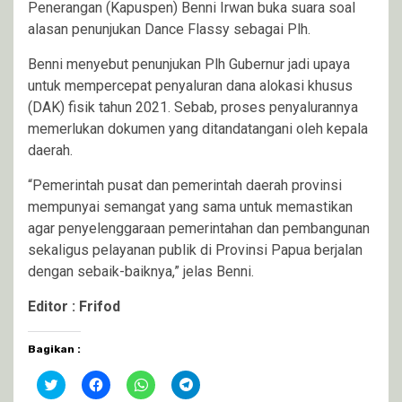
Penerangan (Kapuspen) Benni Irwan buka suara soal
alasan penunjukan Dance Flassy sebagai Plh.
Benni menyebut penunjukan Plh Gubernur jadi upaya
untuk mempercepat penyaluran dana alokasi khusus
(DAK) fisik tahun 2021. Sebab, proses penyalurannya
memerlukan dokumen yang ditandatangani oleh kepala
daerah.
“Pemerintah pusat dan pemerintah daerah provinsi
mempunyai semangat yang sama untuk memastikan
agar penyelenggaraan pemerintahan dan pembangunan
sekaligus pelayanan publik di Provinsi Papua berjalan
dengan sebaik-baiknya,” jelas Benni.
Editor : Frifod
Bagikan :
Klik
Klik
Klik
Klik
untuk
untuk
untuk
untuk