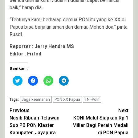
semua diamankan. Mudah-mudahan dapat berlancar
baik,” harap dia.
“Tentunya kami berharap semua PON itu yang ke XX di
Papua bisa berjalan aman dan damai. Mohon doa,” pinta
Rusdi.
Reporter : Jerry Hendra MS
Editor : Frifod
Bagikan :
Klik
Klik
Klik
Klik
untuk
untuk
untuk
untuk
berbagi
membagikan
berbagi
berbagi
pada
di
di
di
Twitter(Membuka
Facebook(Membuka
WhatsApp(Membuka
Telegram(Membuka
di
Jaga keamanan
di
di
PON XX Papua
di
TNI-Polri
Tags:
jendela
jendela
jendela
jendela
yang
yang
yang
yang
Continue
Previous
Next
baru)
baru)
baru)
baru)
Nasib Ribuan Relawan
KONI Malut Siapkan Rp 1
Reading
Sub PB PON Klaster
Miliar Bagi Peraih Medali
Kabupaten Jayapura
di PON Papua