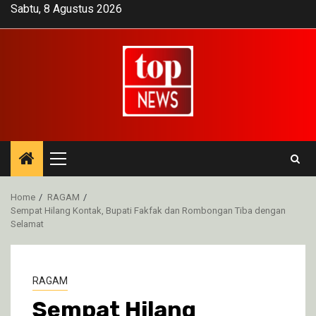
Skip
Sabtu, 8 Agustus 2026
to
content
Primary
Menu
Home
RAGAM
Sempat Hilang Kontak, Bupati Fakfak dan Rombongan Tiba dengan
Selamat
RAGAM
Sempat Hilang