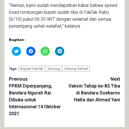
“Namun, kami sudah mendapatkan kabar bahwa speed
boad rombongan bupati sudah tiba di Fakfak Rabu
(6/10) pukul 06.30 WIT dengan selamat dan semua
penumpang sehat walafiat,” katanya.
Bagikan :
Klik
Klik
Klik
Klik
untuk
untuk
untuk
untuk
berbagi
membagikan
berbagi
berbagi
pada
di
di
di
Twitter(Membuka
Facebook(Membuka
WhatsApp(Membuka
Telegram(Membuka
di
Bupati Fakfak
di
Sorong
di
di
Untung Tamsil
Tags:
jendela
jendela
jendela
jendela
yang
yang
yang
yang
Continue
Previous
Next
baru)
baru)
baru)
baru)
PPKM Diperpanjang,
Vaksin Tahap ke-85 Tiba
Reading
Bandara Ngurah Rai
di Bandara Soekarno
Dibuka untuk
Hatta dan Ahmad Yani
Internasional 14 Oktober
2021