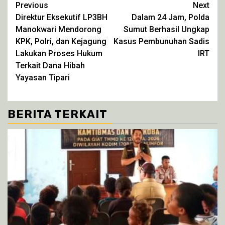
yang
yang
yang
yang
Continue
Previous
Next
baru)
baru)
baru)
baru)
Direktur Eksekutif LP3BH
Dalam 24 Jam, Polda
Reading
Manokwari Mendorong
Sumut Berhasil Ungkap
KPK, Polri, dan Kejagung
Kasus Pembunuhan Sadis
Lakukan Proses Hukum
IRT
Terkait Dana Hibah
Yayasan Tipari
BERITA TERKAIT