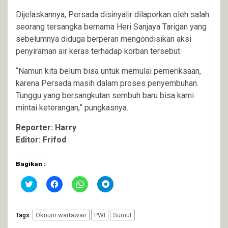
Dijelaskannya, Persada disinyalir dilaporkan oleh salah
seorang tersangka bernama Heri Sanjaya Tarigan yang
sebelumnya diduga berperan mengondisikan aksi
penyiraman air keras terhadap korban tersebut.
“Namun kita belum bisa untuk memulai pemeriksaan,
karena Persada masih dalam proses penyembuhan.
Tunggu yang bersangkutan sembuh baru bisa kami
mintai keterangan,” pungkasnya.
Reporter: Harry
Editor: Frifod
Bagikan :
Klik
Klik
Klik
Klik
untuk
untuk
untuk
untuk
berbagi
membagikan
berbagi
berbagi
pada
di
di
di
Twitter(Membuka
Facebook(Membuka
WhatsApp(Membuka
Telegram(Membuka
di
Oknum wartawan
di
di
PWI
di
Sumut
Tags:
jendela
jendela
jendela
jendela