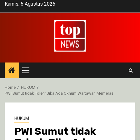
Skip
Kamis, 6 Agustus 2026
to
content
Primary
Menu
Home
HUKUM
PWI Sumut tidak Tolerir Jika Ada Oknum Wartawan Memeras
HUKUM
PWI Sumut tidak