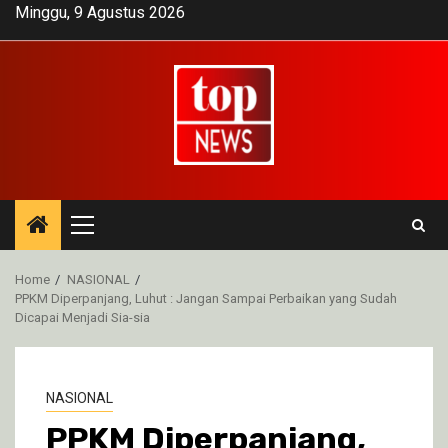
Skip
Minggu, 9 Agustus 2026
to
content
Primary
Menu
Home
NASIONAL
PPKM Diperpanjang, Luhut : Jangan Sampai Perbaikan yang Sudah
Dicapai Menjadi Sia-sia
NASIONAL
PPKM Diperpanjang,