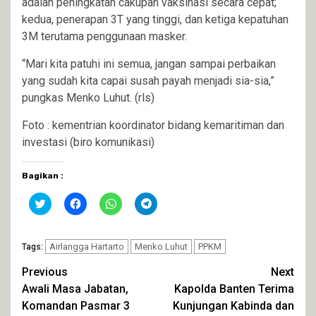
adalah peningkatan cakupan vaksinasi secara cepat;
kedua, penerapan 3T yang tinggi, dan ketiga kepatuhan
3M terutama penggunaan masker.
“Mari kita patuhi ini semua, jangan sampai perbaikan
yang sudah kita capai susah payah menjadi sia-sia,”
pungkas Menko Luhut. (rls)
Foto : kementrian koordinator bidang kemaritiman dan
investasi (biro komunikasi)
Bagikan :
Klik
Klik
Klik
Klik
untuk
untuk
untuk
untuk
berbagi
membagikan
berbagi
berbagi
pada
di
di
di
Twitter(Membuka
Facebook(Membuka
WhatsApp(Membuka
Telegram(Membuka
di
Airlangga Hartarto
di
di
Menko Luhut
di
PPKM
Tags:
jendela
jendela
jendela
jendela
yang
yang
yang
yang
Continue
Previous
Next
baru)
baru)
baru)
baru)
Awali Masa Jabatan,
Kapolda Banten Terima
Reading
Komandan Pasmar 3
Kunjungan Kabinda dan