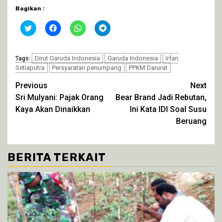
Bagikan :
Klik
Klik
Klik
Klik
untuk
untuk
untuk
untuk
berbagi
membagikan
berbagi
berbagi
pada
di
di
di
Twitter(Membuka
Facebook(Membuka
WhatsApp(Membuka
Telegram(Membuka
di
Dirut Garuda Indonesia
di
di
di
Garuda Indonesia
Irfan
Tags:
jendela
jendela
jendela
jendela
Setiaputra
Persyaratan penumpang
PPKM Darurat
yang
yang
yang
yang
baru)
baru)
baru)
baru)
Continue
Previous
Next
Sri Mulyani: Pajak Orang
Bear Brand Jadi Rebutan,
Reading
Kaya Akan Dinaikkan
Ini Kata IDI Soal Susu
Beruang
BERITA TERKAIT