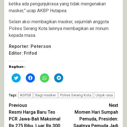
ketika ada pengunjukrasa yang tidak mengenakan
masker,” ucap AKBP Hutapea.
Selain aksi membagikan masker, sejumlah anggota
Polres Serang Kota lainnya membagikan air minum
kepada masa.
Reporter: Peterson
Editor: Frifod
Bagikan :
Klik
Klik
Klik
Klik
untuk
untuk
untuk
untuk
berbagi
membagikan
berbagi
berbagi
pada
di
di
di
Twitter(Membuka
Facebook(Membuka
WhatsApp(Membuka
Telegram(Membuka
di
ASPSB
di
Bagi masker
di
Polres Serang Kota
di
Unjuk rasa
Tags:
jendela
jendela
jendela
jendela
yang
yang
yang
yang
Continue
Previous
Next
baru)
baru)
baru)
baru)
Resmi Harga Baru Tes
Momen Hari Sumpah
Reading
PCR Jawa-Bali Maksimal
Pemuda, Presiden:
Rp 275 Ribu, Luar Rp 300
Saatnya Pemuda Jadi