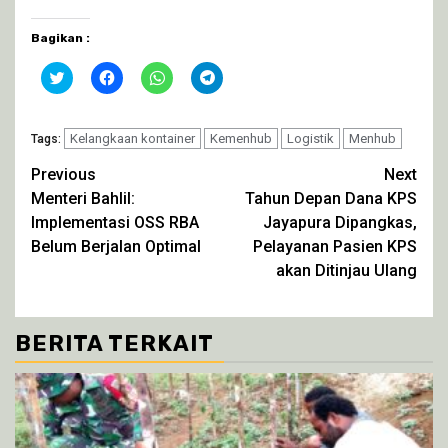
Bagikan :
Klik
Klik
Klik
Klik
untuk
untuk
untuk
untuk
berbagi
membagikan
berbagi
berbagi
pada
di
di
di
Twitter(Membuka
Facebook(Membuka
WhatsApp(Membuka
Telegram(Membuka
di
Kelangkaan kontainer
di
di
Kemenhub
di
Logistik
Menhub
Tags:
jendela
jendela
jendela
jendela
yang
yang
yang
yang
Continue
Previous
Next
baru)
baru)
baru)
baru)
Menteri Bahlil:
Tahun Depan Dana KPS
Reading
Implementasi OSS RBA
Jayapura Dipangkas,
Belum Berjalan Optimal
Pelayanan Pasien KPS
akan Ditinjau Ulang
BERITA TERKAIT