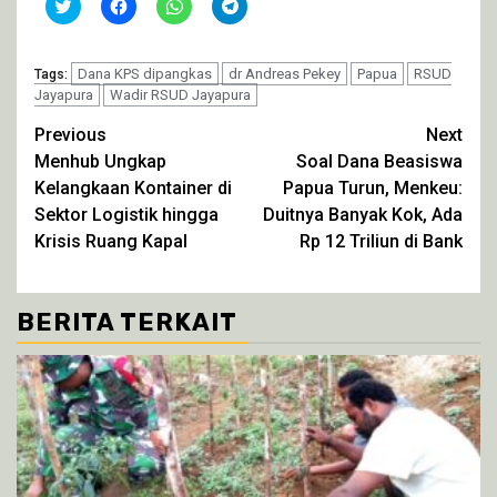
Klik
Klik
Klik
Klik
untuk
untuk
untuk
untuk
berbagi
membagikan
berbagi
berbagi
pada
di
di
di
Twitter(Membuka
Facebook(Membuka
WhatsApp(Membuka
Telegram(Membuka
di
Dana KPS dipangkas
di
di
dr Andreas Pekey
di
Papua
RSUD
Tags:
jendela
jendela
jendela
jendela
Jayapura
Wadir RSUD Jayapura
yang
yang
yang
yang
baru)
baru)
baru)
baru)
Continue
Previous
Next
Menhub Ungkap
Soal Dana Beasiswa
Reading
Kelangkaan Kontainer di
Papua Turun, Menkeu:
Sektor Logistik hingga
Duitnya Banyak Kok, Ada
Krisis Ruang Kapal
Rp 12 Triliun di Bank
BERITA TERKAIT