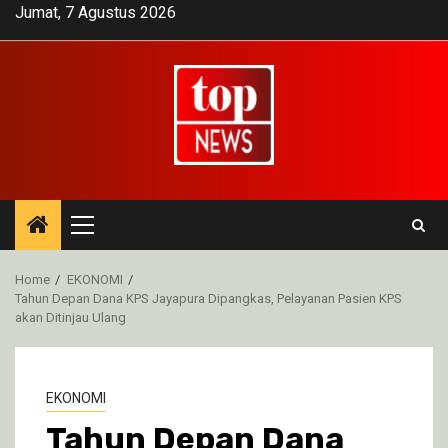
Skip
Jumat, 7 Agustus 2026
to
content
Primary
Menu
Home
EKONOMI
Tahun Depan Dana KPS Jayapura Dipangkas, Pelayanan Pasien KPS
akan Ditinjau Ulang
EKONOMI
Tahun Depan Dana