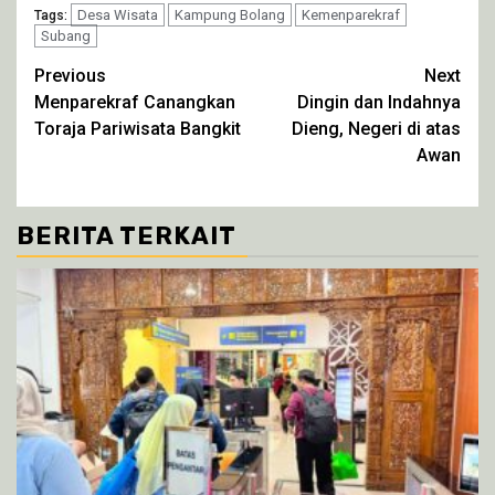
Twitter(Membuka
Facebook(Membuka
WhatsApp(Membuka
Telegram(Membuka
di
Desa Wisata
di
Kampung Bolang
di
di
Kemenparekraf
Tags:
jendela
jendela
jendela
jendela
Subang
yang
yang
yang
yang
baru)
baru)
baru)
baru)
Continue
Previous
Next
Menparekraf Canangkan
Dingin dan Indahnya
Reading
Toraja Pariwisata Bangkit
Dieng, Negeri di atas
Awan
BERITA TERKAIT