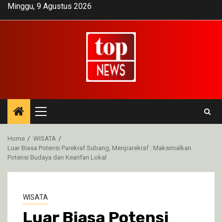
Skip
Minggu, 9 Agustus 2026
to
content
Primary
Menu
Home
WISATA
Luar Biasa Potensi Parekraf Subang, Menparekraf : Maksimalkan
Potensi Budaya dan Kearifan Lokal
WISATA
Luar Biasa Potensi