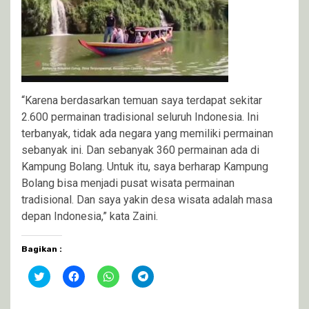
“Karena berdasarkan temuan saya terdapat sekitar
2.600 permainan tradisional seluruh Indonesia. Ini
terbanyak, tidak ada negara yang memiliki permainan
sebanyak ini. Dan sebanyak 360 permainan ada di
Kampung Bolang. Untuk itu, saya berharap Kampung
Bolang bisa menjadi pusat wisata permainan
tradisional. Dan saya yakin desa wisata adalah masa
depan Indonesia,” kata Zaini.
Bagikan :
Klik
Klik
Klik
Klik
untuk
untuk
untuk
untuk
berbagi
membagikan
berbagi
berbagi
pada
di
di
di