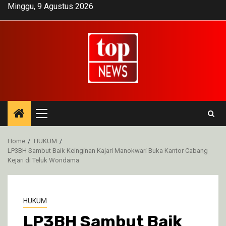
Skip
Minggu, 9 Agustus 2026
to
content
Primary
Menu
Home
HUKUM
LP3BH Sambut Baik Keinginan Kajari Manokwari Buka Kantor Cabang
Kejari di Teluk Wondama
HUKUM
LP3BH Sambut Baik