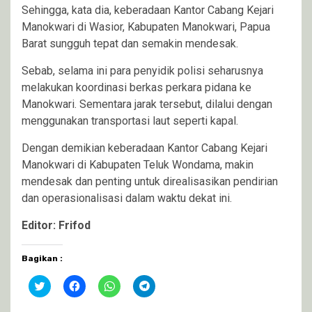
Sehingga, kata dia, keberadaan Kantor Cabang Kejari
Manokwari di Wasior, Kabupaten Manokwari, Papua
Barat sungguh tepat dan semakin mendesak.
Sebab, selama ini para penyidik polisi seharusnya
melakukan koordinasi berkas perkara pidana ke
Manokwari. Sementara jarak tersebut, dilalui dengan
menggunakan transportasi laut seperti kapal.
Dengan demikian keberadaan Kantor Cabang Kejari
Manokwari di Kabupaten Teluk Wondama, makin
mendesak dan penting untuk direalisasikan pendirian
dan operasionalisasi dalam waktu dekat ini.
Editor: Frifod
Bagikan :
Klik
Klik
Klik
Klik
untuk
untuk
untuk
untuk
berbagi
membagikan
berbagi
berbagi
pada
di
di
di