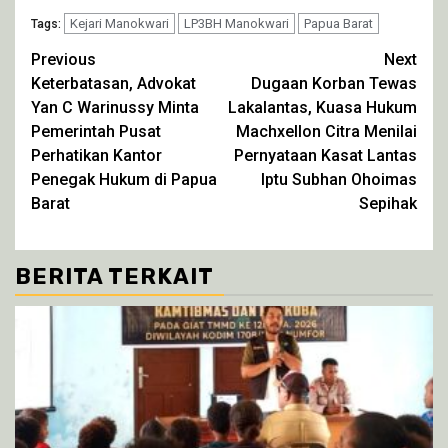
Twitter(Membuka
Facebook(Membuka
WhatsApp(Membuka
Telegram(Membuka
di
Kejari Manokwari
di
di
LP3BH Manokwari
di
Papua Barat
Tags:
jendela
jendela
jendela
jendela
yang
yang
yang
yang
Continue
Previous
Next
baru)
baru)
baru)
baru)
Keterbatasan, Advokat
Dugaan Korban Tewas
Reading
Yan C Warinussy Minta
Lakalantas, Kuasa Hukum
Pemerintah Pusat
Machxellon Citra Menilai
Perhatikan Kantor
Pernyataan Kasat Lantas
Penegak Hukum di Papua
Iptu Subhan Ohoimas
Barat
Sepihak
BERITA TERKAIT