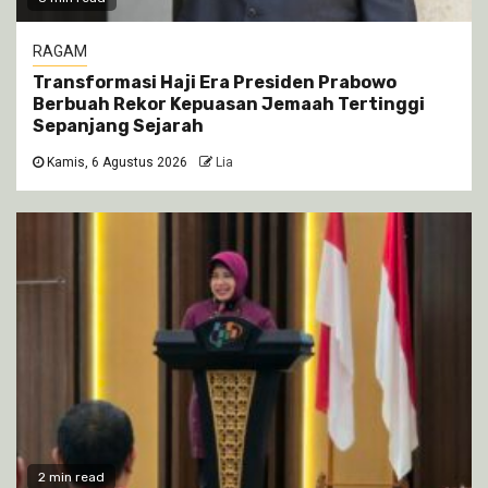
RAGAM
Transformasi Haji Era Presiden Prabowo
Berbuah Rekor Kepuasan Jemaah Tertinggi
Sepanjang Sejarah
Kamis, 6 Agustus 2026
Lia
2 min read