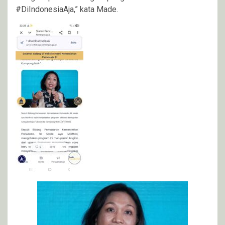
#DiIndonesiaAja,” kata Made.