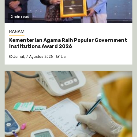
2 min read
RAGAM
Kementerian Agama Raih Popular Government
Institutions Award 2026
Jumat, 7 Agustus 2026
Lia