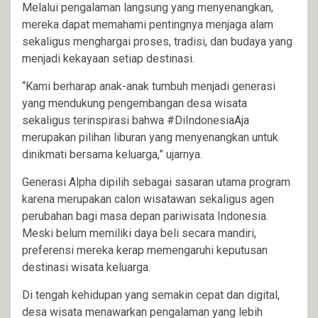
Melalui pengalaman langsung yang menyenangkan,
mereka dapat memahami pentingnya menjaga alam
sekaligus menghargai proses, tradisi, dan budaya yang
menjadi kekayaan setiap destinasi.
“Kami berharap anak-anak tumbuh menjadi generasi
yang mendukung pengembangan desa wisata
sekaligus terinspirasi bahwa #DiIndonesiaAja
merupakan pilihan liburan yang menyenangkan untuk
dinikmati bersama keluarga,” ujarnya.
Generasi Alpha dipilih sebagai sasaran utama program
karena merupakan calon wisatawan sekaligus agen
perubahan bagi masa depan pariwisata Indonesia.
Meski belum memiliki daya beli secara mandiri,
preferensi mereka kerap memengaruhi keputusan
destinasi wisata keluarga.
Di tengah kehidupan yang semakin cepat dan digital,
desa wisata menawarkan pengalaman yang lebih