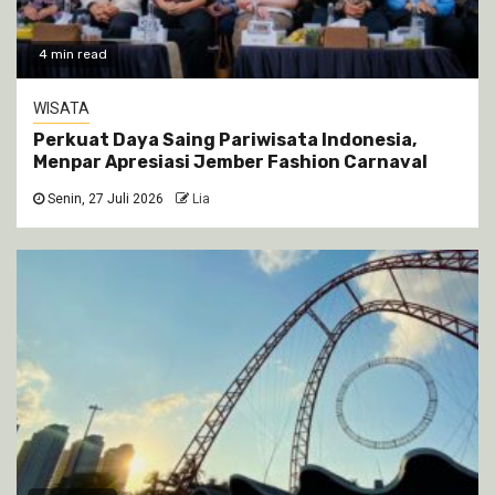
4 min read
WISATA
Perkuat Daya Saing Pariwisata Indonesia,
Menpar Apresiasi Jember Fashion Carnaval
Senin, 27 Juli 2026
Lia