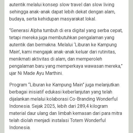
autentik melalui konsep slow travel dan slow living
sehingga anak-anak dapat lebih dekat dengan alam,
budaya, serta kehidupan masyarakat lokal.
“Generasi Alpha tumbuh di era digital yang serba cepat,
tetapi mereka juga membutuhkan pengalaman yang
autentik dan bermakna. Melalui ‘Liburan ke Kampung
Main’, kami mengajak anak-anak keluar dari rutinitas,
menikmati aktivitas di alam, dan memperoleh
pengalaman baru yang memperkaya wawasan mereka,”
ujar Ni Made Ayu Marthini.
Program “Liburan ke Kampung Main” juga melanjutkan
berbagai inisiatif edukasi keberlanjutan yang telah
dijalankan melalui kolaborasi Co-Branding Wonderful
Indonesia. Sejak 2025, lebih dari 289,4 kilogram
material daur ulang dan limbah kemasan dari para mitra
telah diolah menjadi instalasi Totem Wonderful
Indonesia.