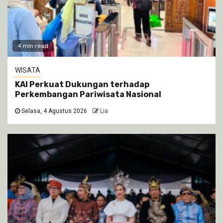
4 min read
WISATA
KAI Perkuat Dukungan terhadap
Perkembangan Pariwisata Nasional
Selasa, 4 Agustus 2026
Lia