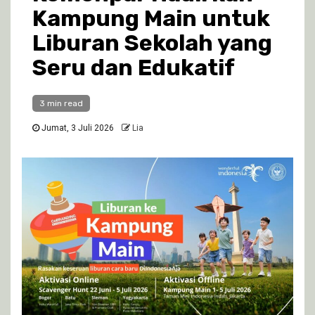
Kampung Main untuk
Liburan Sekolah yang
Seru dan Edukatif
3 min read
Jumat, 3 Juli 2026
Lia