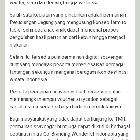
wastra, seni dan desain, hingga wellness.
Salah satu kegiatan yang dihadirkan adalah permainan
Petualangan Jagung yang mengusung konsep farm to
table, sehingga anak-anak dapat mengenal proses
pengolahan hasil pertanian dari kebun hingga menjadi
makanan.
Selain itu, tersedia pula permainan digital scavenger
hunt yang mengajak peserta menyelesaikan berbagai
tantangan sekaligus mengenal beragam ikon destinasi
wisata Indonesia.
Peserta permainan scavenger hunt berkesempatan
memenangkan empat voucher staycation sebagai
hadiah utama serta berbagai hadiah menarik lainnya.
Bagi masyarakat yang tidak dapat berkunjung ke TMII,
permainan scavenger hunt juga dapat diikuti di berbagai
destinasi mitra Co-Branding Wonderful Indonesia yang