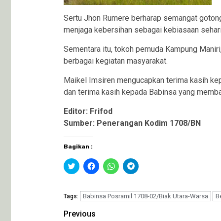
Sertu Jhon Rumere berharap semangat gotong-
menjaga kebersihan sebagai kebiasaan sehari-h
Sementara itu, tokoh pemuda Kampung Maniri,
berbagai kegiatan masyarakat.
Maikel Imsiren mengucapkan terima kasih kep
dan terima kasih kepada Babinsa yang memban
Editor: Frifod
Sumber: Penerangan Kodim 1708/BN
Bagikan :
Klik
Klik
Klik
Klik
untuk
untuk
untuk
untuk
berbagi
membagikan
berbagi
berbagi
pada
di
di
di
Twitter(Membuka
Facebook(Membuka
WhatsApp(Membuka
Telegram(Membuka
di
Babinsa Posramil 1708-02/Biak Utara-Warsa
di
di
di
B
Tags:
jendela
jendela
jendela
jendela
yang
yang
yang
yang
Continue
Previous
baru)
baru)
baru)
baru)