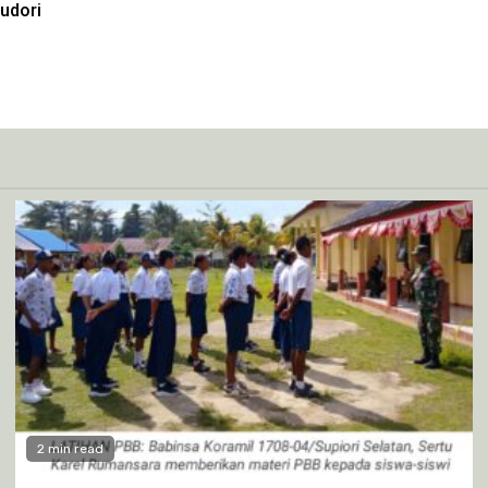
udori
2 min read