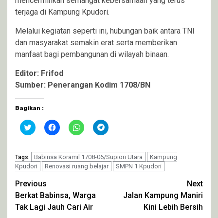
mencerminkan semangat kebersamaan yang terus
terjaga di Kampung Kpudori.
Melalui kegiatan seperti ini, hubungan baik antara TNI
dan masyarakat semakin erat serta memberikan
manfaat bagi pembangunan di wilayah binaan.
Editor: Frifod
Sumber: Penerangan Kodim 1708/BN
Bagikan :
Klik
Klik
Klik
Klik
untuk
untuk
untuk
untuk
berbagi
membagikan
berbagi
berbagi
pada
di
di
di
Twitter(Membuka
Facebook(Membuka
WhatsApp(Membuka
Telegram(Membuka
di
Babinsa Koramil 1708-06/Supiori Utara
di
di
di
Kampung
Tags:
jendela
jendela
jendela
jendela
Kpudori
Renovasi ruang belajar
SMPN 1 Kpudori
yang
yang
yang
yang
baru)
baru)
baru)
baru)
Continue
Previous
Next
Berkat Babinsa, Warga
Jalan Kampung Maniri
Reading
Tak Lagi Jauh Cari Air
Kini Lebih Bersih