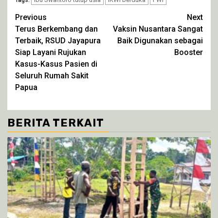
di
di
di
di
Tags:
jendela
jendela
jendela
jendela
yang
yang
yang
yang
Continue
Previous
Next
baru)
baru)
baru)
baru)
Terus Berkembang dan
Vaksin Nusantara Sangat
Reading
Terbaik, RSUD Jayapura
Baik Digunakan sebagai
Siap Layani Rujukan
Booster
Kasus-Kasus Pasien di
Seluruh Rumah Sakit
Papua
BERITA TERKAIT