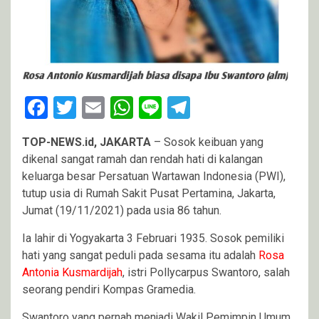
Facebook
Twitter
Email
WhatsApp
Line
Telegram
TOP-NEWS.id, JAKARTA
– Sosok keibuan yang
dikenal sangat ramah dan rendah hati di kalangan
keluarga besar Persatuan Wartawan Indonesia (PWI),
tutup usia di Rumah Sakit Pusat Pertamina, Jakarta,
Jumat (19/11/2021) pada usia 86 tahun.
Ia lahir di Yogyakarta 3 Februari 1935. Sosok pemiliki
hati yang sangat peduli pada sesama itu adalah
Rosa
Antonia Kusmardijah
, istri Pollycarpus Swantoro, salah
seorang pendiri Kompas Gramedia.
Swantoro yang pernah menjadi Wakil Pemimpin Umum