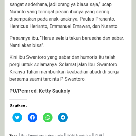
sangat sederhana, jadi orang ya biasa saja,” ucap
Nuranto yang teringat pesan ibunya yang sering
disampaikan pada anak-anaknya, Paulus Prananto,
Henricus Herianto, Emmanuel Ernawan, dan Nuranto.
Pesannya ibu, “Harus selalu tekun berusaha dan sabar.
Nanti akan bisa”.
Kini ibu Swantoro yang sabar dan humoris itu telah
pergi untuk selamanya. Selamat jalan Ibu Swantoro.
Kiranya Tuhan memberikan keabadian abadi di surga
bersama suami tercinta P Swantoro.
PU/Pemred: Ketty Saukoly
Bagikan :
Klik
Klik
Klik
Klik
untuk
untuk
untuk
untuk
berbagi
membagikan
berbagi
berbagi
pada
di
di
di
Twitter(Membuka
Facebook(Membuka
WhatsApp(Membuka
Telegram(Membuka
Ibu Swantoro tutup usia
IKWI berduka
PWI