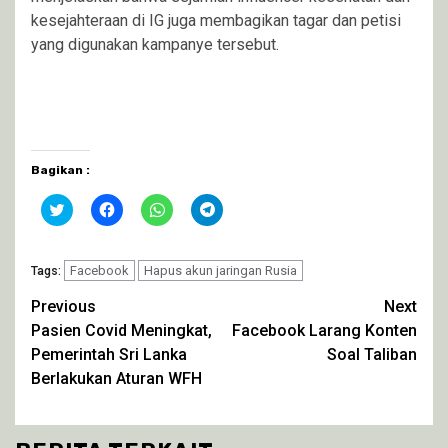
kesejahteraan di IG juga membagikan tagar dan petisi
yang digunakan kampanye tersebut.
Bagikan :
Klik
Klik
Klik
Klik
untuk
untuk
untuk
untuk
berbagi
membagikan
berbagi
berbagi
pada
di
di
di
Twitter(Membuka
Facebook(Membuka
WhatsApp(Membuka
Telegram(Membuka
di
Facebook
di
Hapus akun jaringan Rusia
di
di
Tags:
jendela
jendela
jendela
jendela
yang
yang
yang
yang
Continue
Previous
Next
baru)
baru)
baru)
baru)
Pasien Covid Meningkat,
Facebook Larang Konten
Reading
Pemerintah Sri Lanka
Soal Taliban
Berlakukan Aturan WFH