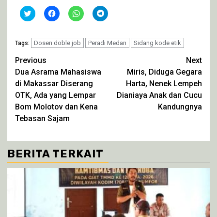
Klik
Klik
Klik
Klik
untuk
untuk
untuk
untuk
berbagi
membagikan
berbagi
berbagi
pada
di
di
di
Twitter(Membuka
Facebook(Membuka
WhatsApp(Membuka
Telegram(Membuka
di
Dosen doble job
di
di
Peradi Medan
di
Sidang kode etik
Tags:
jendela
jendela
jendela
jendela
yang
yang
yang
yang
Continue
Previous
Next
baru)
baru)
baru)
baru)
Dua Asrama Mahasiswa
Miris, Diduga Gegara
Reading
di Makassar Diserang
Harta, Nenek Lempeh
OTK, Ada yang Lempar
Dianiaya Anak dan Cucu
Bom Molotov dan Kena
Kandungnya
Tebasan Sajam
BERITA TERKAIT