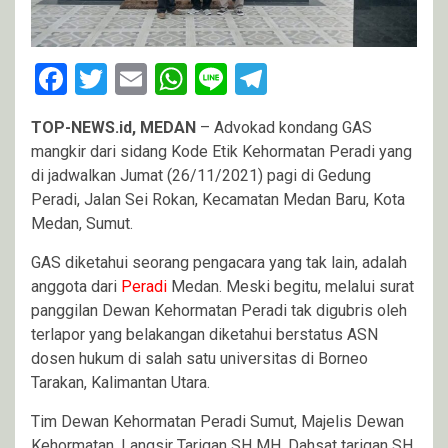
Facebook
Twitter
Email
WhatsApp
Line
Telegram
TOP-NEWS.id, MEDAN
– Advokad kondang GAS
mangkir dari sidang Kode Etik Kehormatan Peradi yang
di jadwalkan Jumat (26/11/2021) pagi di Gedung
Peradi, Jalan Sei Rokan, Kecamatan Medan Baru, Kota
Medan, Sumut.
GAS diketahui seorang pengacara yang tak lain, adalah
anggota dari
Peradi
Medan. Meski begitu, melalui surat
panggilan Dewan Kehormatan Peradi tak digubris oleh
terlapor yang belakangan diketahui berstatus ASN
dosen hukum di salah satu universitas di Borneo
Tarakan, Kalimantan Utara.
Tim Dewan Kehormatan Peradi Sumut, Majelis Dewan
Kehormatan, Langsir Tarigan SH MH, Dahsat tarigan SH