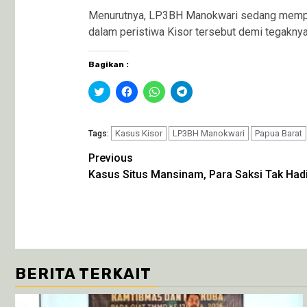
Menurutnya, LP3BH Manokwari sedang mempers
dalam peristiwa Kisor tersebut demi tegakny
Bagikan :
Klik
Klik
Klik
Klik
untuk
untuk
untuk
untuk
berbagi
membagikan
berbagi
berbagi
pada
di
di
di
Twitter(Membuka
Facebook(Membuka
WhatsApp(Membuka
Telegram(Membuka
di
Kasus Kisor
di
di
LP3BH Manokwari
di
Papua Barat
Tags:
jendela
jendela
jendela
jendela
yang
yang
yang
yang
Continue
Previous
baru)
baru)
baru)
baru)
Kasus Situs Mansinam, Para Saksi Tak Hadi
Reading
BERITA TERKAIT