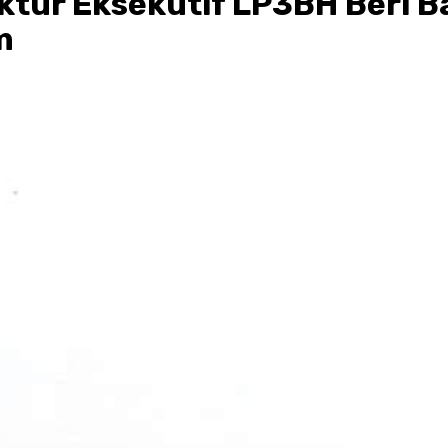
rektur Eksekutif LP3BH Beri
m