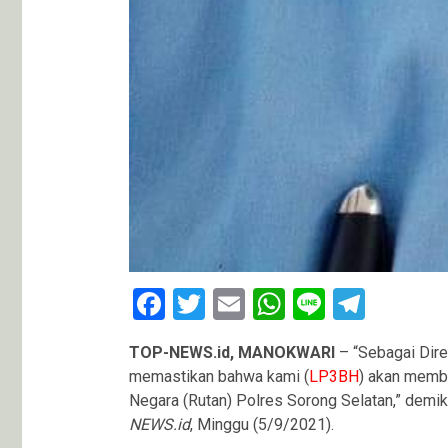
Facebook
Twitter
Email
WhatsApp
Line
Teleg
TOP-NEWS.id, MANOKWARI
– “Sebagai Dir
memastikan bahwa kami (
LP3BH
) akan membe
Negara (Rutan) Polres Sorong Selatan,” demik
NEWS.id
, Minggu (5/9/2021).