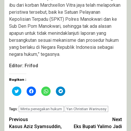
ibu dari korban Marchxellon Vitra jaya telah melaporkan
peristiwa tersebut, baik ke Satuan Pelayanan
Kepolisian Terpadu (SPKT) Polres Manokwari dan ke
Sub Den Pom Manokwari, sehingga tak ada alasan
apapun untuk tidak menindaklanjuti laporan yang
bersangkutan sesuai mekanisme dan prosedur hukum
yang berlaku di Negara Republik Indonesia sebagai
negara hukum,” tegasnya.
Editor: Frifod
Bagikan :
Klik
Klik
Klik
Klik
untuk
untuk
untuk
untuk
berbagi
membagikan
berbagi
berbagi
pada
di
di
di
Twitter(Membuka
Facebook(Membuka
WhatsApp(Membuka
Telegram(Membuka
di
Minta penegakan hukum
di
di
di
Yan Christian Warinussy
Tags:
jendela
jendela
jendela
jendela
yang
yang
yang
yang
Continue
Previous
Next
baru)
baru)
baru)
baru)
Kasus Aziz Syamsuddin,
Eks Bupati Yalimo Jadi
Reading