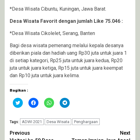
*Desa Wisata Cibuntu, Kuningan, Jawa Barat.
Desa Wisata Favorit dengan jumlah Like 75.046 :
*Desa Wisata Cikolelet, Serang, Banten
Bagi desa wisata pemenang melalui kepala desanya
diberikan piala dan hadiah uang Rp30 juta untuk juara 1
di setiap kategori, Rp25 juta untuk juara kedua, Rp20
juta untuk juara ketiga, Rp15 juta untuk juara keempat
dan Rp10 juta untuk juara kelima.
Bagikan :
Klik
Klik
Klik
Klik
untuk
untuk
untuk
untuk
berbagi
membagikan
berbagi
berbagi
pada
di
di
di
Twitter(Membuka
Facebook(Membuka
WhatsApp(Membuka
Telegram(Membuka
di
ADWI 2021
di
Desa Wisata
di
di
Penghargaan
Tags:
jendela
jendela
jendela
jendela
yang
yang
yang
yang
Continue
Previous
Next
baru)
baru)
baru)
baru)