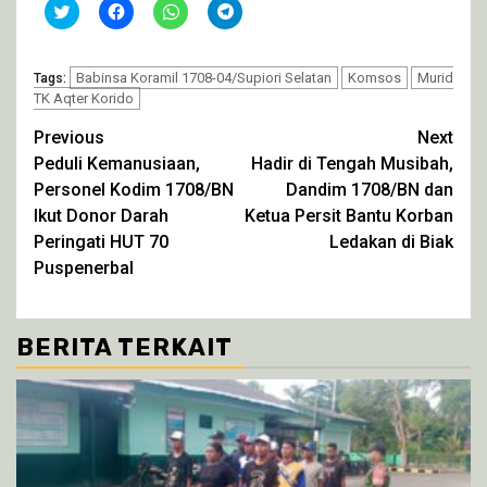
Klik
Klik
Klik
Klik
untuk
untuk
untuk
untuk
berbagi
membagikan
berbagi
berbagi
pada
di
di
di
Twitter(Membuka
Facebook(Membuka
WhatsApp(Membuka
Telegram(Membuka
di
Babinsa Koramil 1708-04/Supiori Selatan
di
di
di
Komsos
Murid
Tags:
jendela
jendela
jendela
jendela
TK Aqter Korido
yang
yang
yang
yang
baru)
baru)
baru)
baru)
Continue
Previous
Next
Peduli Kemanusiaan,
Hadir di Tengah Musibah,
Reading
Personel Kodim 1708/BN
Dandim 1708/BN dan
Ikut Donor Darah
Ketua Persit Bantu Korban
Peringati HUT 70
Ledakan di Biak
Puspenerbal
BERITA TERKAIT