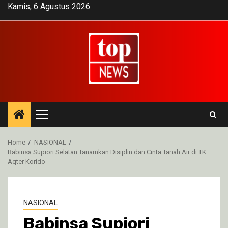
Skip
Kamis, 6 Agustus 2026
to
content
Primary
Menu
Home
NASIONAL
Babinsa Supiori Selatan Tanamkan Disiplin dan Cinta Tanah Air di TK
Aqter Korido
NASIONAL
Babinsa Supiori