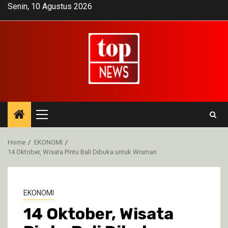
Skip
Senin, 10 Agustus 2026
to
content
Primary
Menu
Home
EKONOMI
14 Oktober, Wisata Pintu Bali Dibuka untuk Wisman
EKONOMI
14 Oktober, Wisata