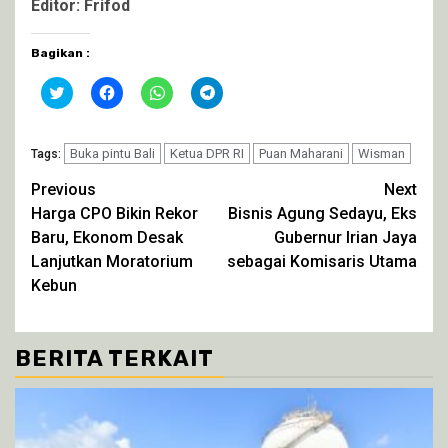
Editor: Frifod
Bagikan :
Klik
Klik
Klik
Klik
untuk
untuk
untuk
untuk
berbagi
membagikan
berbagi
berbagi
pada
di
di
di
Twitter(Membuka
Facebook(Membuka
WhatsApp(Membuka
Telegram(Membuka
di
Buka pintu Bali
di
di
Ketua DPR RI
di
Puan Maharani
Wisman
Tags:
jendela
jendela
jendela
jendela
yang
yang
yang
yang
Continue
Previous
Next
baru)
baru)
baru)
baru)
Harga CPO Bikin Rekor
Bisnis Agung Sedayu, Eks
Reading
Baru, Ekonom Desak
Gubernur Irian Jaya
Lanjutkan Moratorium
sebagai Komisaris Utama
Kebun
BERITA TERKAIT