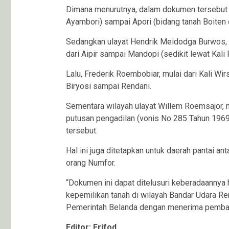
Dimana menurutnya, dalam dokumen tersebut ter
Ayambori) sampai Apori (bidang tanah Boiten 
Sedangkan ulayat Hendrik Meidodga Burwos, m
dari Aipir sampai Mandopi (sedikit lewat Kali
Lalu, Frederik Roembobiar, mulai dari Kali 
Biryosi sampai Rendani.
Sementara wilayah ulayat Willem Roemsajor, m
putusan pengadilan (vonis No 285 Tahun 196
tersebut.
Hal ini juga ditetapkan untuk daerah pantai a
orang Numfor.
“Dokumen ini dapat ditelusuri keberadaannya
kepemilikan tanah di wilayah Bandar Udara Re
Pemerintah Belanda dengan menerima pembayar
Editor: Frifod