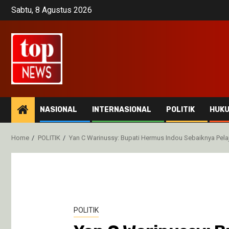
Skip
Sabtu, 8 Agustus 2026
to
content
NASIONAL
INTERNASIONAL
POLITIK
HUK
Home
POLITIK
Yan C Warinussy: Bupati Hermus Indou Sebaiknya Pel
POLITIK