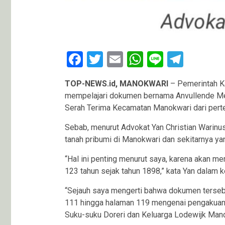
Facebook
Twitter
Email
WhatsApp
Line
Teleg
TOP-NEWS.id, MANOKWARI
– Pemerintah K
mempelajari dokumen bernama Anvullende Me
Serah Terima Kecamatan Manokwari dari perten
Sebab, menurut Advokat Yan Christian Warin
tanah pribumi di Manokwari dan sekitarnya y
“Hal ini penting menurut saya, karena akan 
123 tahun sejak tahun 1898,” kata Yan dalam 
“Sejauh saya mengerti bahwa dokumen tersebu
111 hingga halaman 119 mengenai pengakuan P
Suku-suku Doreri dan Keluarga Lodewijk Mand