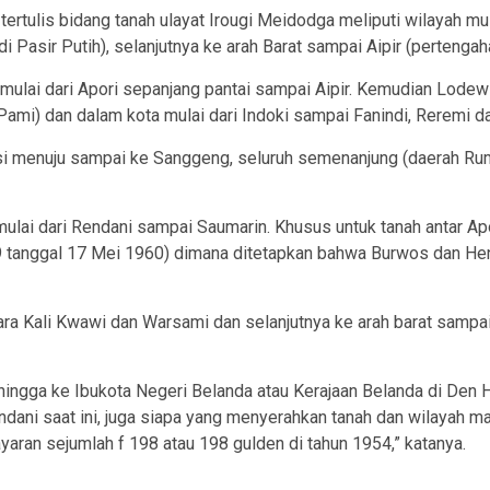
tulis bidang tanah ulayat Irougi Meidodga meliputi wilayah mula
di Pasir Putih), selanjutnya ke arah Barat sampai Aipir (perten
ulai dari Apori sepanjang pantai sampai Aipir. Kemudian Lodewi
 Pami) dan dalam kota mulai dari Indoki sampai Fanindi, Reremi 
Wirsi menuju sampai ke Sanggeng, seluruh semenanjung (daerah R
ulai dari Rendani sampai Saumarin. Khusus untuk tanah antar Apo
9 tanggal 17 Mei 1960) dimana ditetapkan bahwa Burwos dan H
ntara Kali Kwawi dan Warsami dan selanjutnya ke arah barat sampa
 hingga ke Ibukota Negeri Belanda atau Kerajaan Belanda di Den
ndani saat ini, juga siapa yang menyerahkan tanah dan wilayah 
an sejumlah f 198 atau 198 gulden di tahun 1954,” katanya.