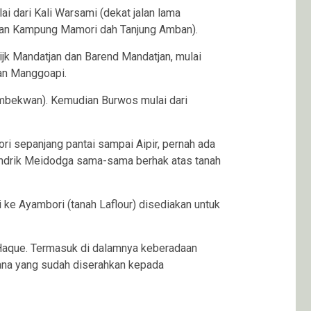
i dari Kali Warsami (dekat jalan lama
gahan Kampung Mamori dah Tanjung Amban).
jk Mandatjan dan Barend Mandatjan, mulai
dan Manggoapi.
umbekwan). Kemudian Burwos mulai dari
ri sepanjang pantai sampai Aipir, pernah ada
endrik Meidodga sama-sama berhak atas tanah
i ke Ayambori (tanah Laflour) disediakan untuk
 Haque. Termasuk di dalamnya keberadaan
mana yang sudah diserahkan kepada