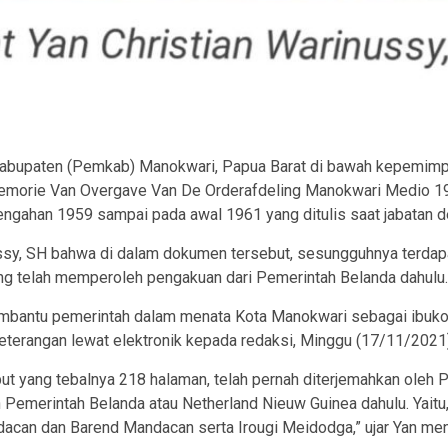
ram
abupaten (Pemkab) Manokwari, Papua Barat di bawah kepemim
morie Van Overgave Van De Orderafdeling Manokwari Medio 195
gahan 1959 sampai pada awal 1961 yang ditulis saat jabatan de 
ussy, SH bahwa di dalam dokumen tersebut, sesungguhnya terdap
ang telah memperoleh pengakuan dari Pemerintah Belanda dahulu.
membantu pemerintah dalam menata Kota Manokwari sebagai ibuk
keterangan lewat elektronik kepada redaksi, Minggu (17/11/2021
t yang tebalnya 218 halaman, telah pernah diterjemahkan oleh
emerintah Belanda atau Netherland Nieuw Guinea dahulu. Yaitu,
acan dan Barend Mandacan serta Irougi Meidodga,” ujar Yan me