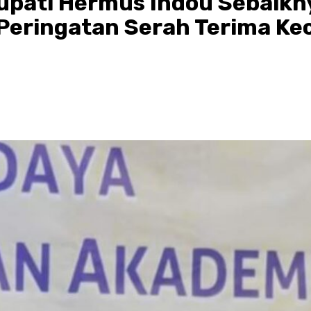
upati Hermus Indou Sebaikny
Peringatan Serah Terima K