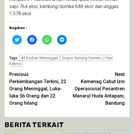
sapi 764 ekor, kambing/domba 648 ekor dan unggas
1.578 ekor.
Bagikan :
Klik
Klik
Klik
Klik
untuk
untuk
untuk
untuk
berbagi
membagikan
berbagi
berbagi
pada
di
di
di
Twitter(Membuka
Facebook(Membuka
WhatsApp(Membuka
Telegram(Membuka
di
43 Korban Meninggal
di
di
Erupsi Gunung Semeru
di
Hari
Tags:
jendela
jendela
jendela
jendela
Kelima
yang
yang
yang
yang
baru)
baru)
baru)
baru)
Continue
Previous
Next
Perkembangan Terkini, 22
Kemenag Cabut Izin
Reading
Orang Meninggal, Luka-
Operasional Pesantren
luka 56 Orang dan 22
Manarul Huda Antapani,
Orang hilang
Bandung
BERITA TERKAIT