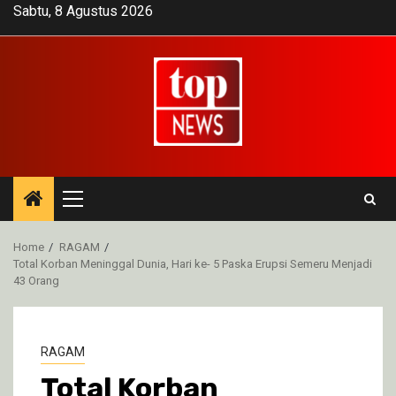
Skip
Sabtu, 8 Agustus 2026
to
content
Primary
Menu
Home
RAGAM
Total Korban Meninggal Dunia, Hari ke- 5 Paska Erupsi Semeru Menjadi
43 Orang
RAGAM
Total Korban