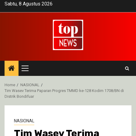
Skip
Sabtu, 8 Agustus 2026
to
content
Primary
Menu
Home
NASIONAL
Tim Wasev Terima Paparan Progres TMMD ke-128 Kodim 1708/BN di
Distrik Bondifuar
NASIONAL
Tim Wasev Terima