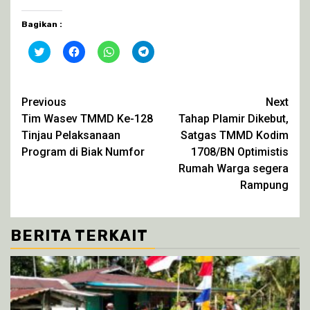
Bagikan :
Klik
Klik
Klik
Klik
untuk
untuk
untuk
untuk
berbagi
membagikan
berbagi
berbagi
pada
di
di
di
Twitter(Membuka
Facebook(Membuka
WhatsApp(Membuka
Telegram(Membuka
di
di
di
di
Continue
Previous
Next
jendela
jendela
jendela
jendela
yang
yang
yang
yang
Tim Wasev TMMD Ke-128
Tahap Plamir Dikebut,
Reading
baru)
baru)
baru)
baru)
Tinjau Pelaksanaan
Satgas TMMD Kodim
Program di Biak Numfor
1708/BN Optimistis
Rumah Warga segera
Rampung
BERITA TERKAIT