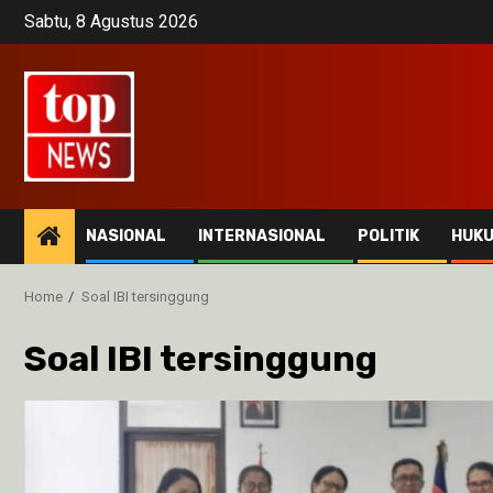
Skip
Sabtu, 8 Agustus 2026
to
content
NASIONAL
INTERNASIONAL
POLITIK
HUK
Home
Soal IBI tersinggung
Soal IBI tersinggung