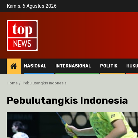
Skip
Kamis, 6 Agustus 2026
to
content
NASIONAL
INTERNASIONAL
POLITIK
HUK
Home
Pebulutangkis Indonesia
Pebulutangkis Indonesia