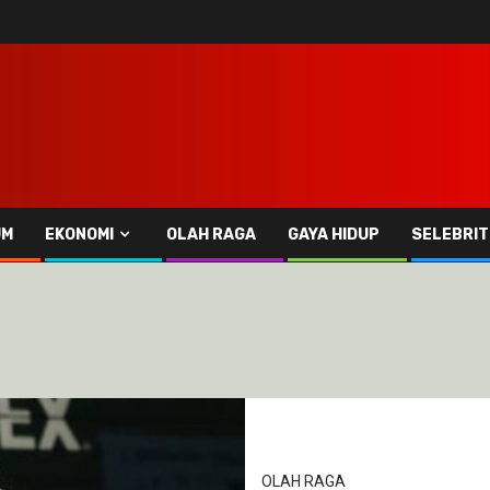
UM
EKONOMI
OLAH RAGA
GAYA HIDUP
SELEBRIT
OLAH RAGA