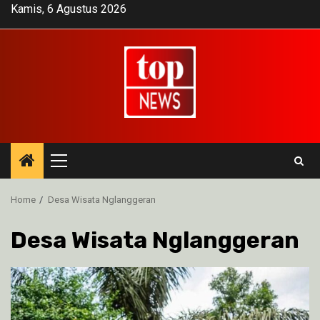
Skip
Kamis, 6 Agustus 2026
to
content
Primary
Menu
Home
Desa Wisata Nglanggeran
Desa Wisata Nglanggeran