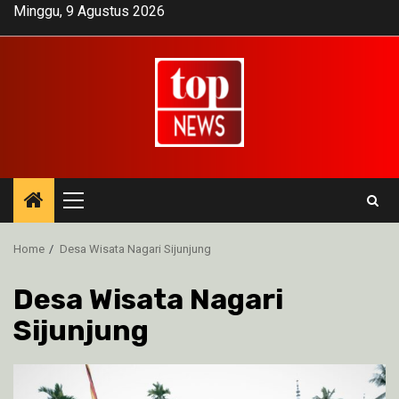
Skip
Minggu, 9 Agustus 2026
to
content
Primary
Menu
Home
Desa Wisata Nagari Sijunjung
Desa Wisata Nagari
Sijunjung