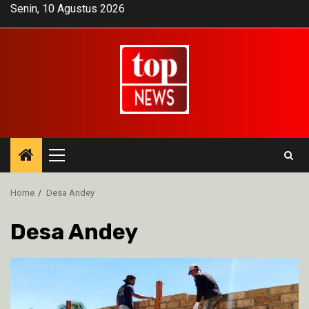
Skip
Senin, 10 Agustus 2026
to
content
Primary
Menu
Home
Desa Andey
Desa Andey