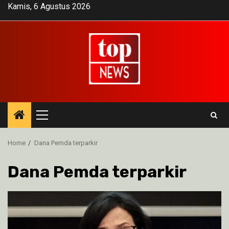
Skip
Kamis, 6 Agustus 2026
to
content
Primary
Menu
Home
Dana Pemda terparkir
Dana Pemda terparkir