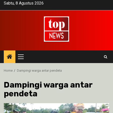
Skip
Sabtu, 8 Agustus 2026
to
content
Primary
Menu
Home
Dampingi warga antar pendeta
Dampingi warga antar
pendeta