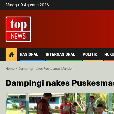
Skip
Minggu, 9 Agustus 2026
to
content
NASIONAL
INTERNASIONAL
POLITIK
HUK
Home
Dampingi nakes Puskesmas Mandori
Dampingi nakes Puskesma