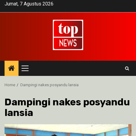
Skip
Jumat, 7 Agustus 2026
to
content
Primary
Menu
Home
Dampingi nakes posyandu lansia
Dampingi nakes posyandu
lansia