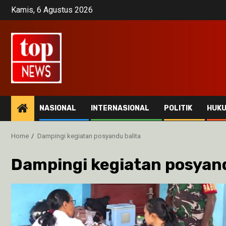
Skip
Kamis, 6 Agustus 2026
to
content
NASIONAL
INTERNASIONAL
POLITIK
HUK
Home
Dampingi kegiatan posyandu balita
Dampingi kegiatan posyand