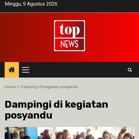
Skip
Minggu, 9 Agustus 2026
to
content
Primary
Menu
Home
Dampingi di kegiatan posyandu
Dampingi di kegiatan
posyandu