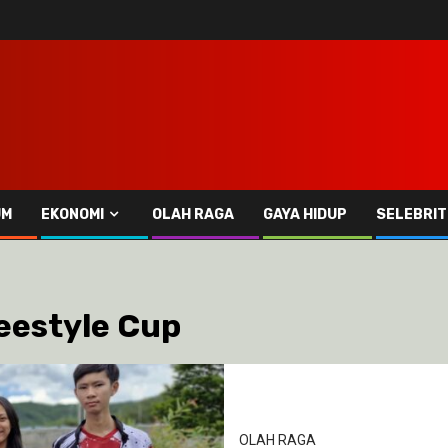
UM
EKONOMI
OLAH RAGA
GAYA HIDUP
SELEBRIT
eestyle Cup
OLAH RAGA