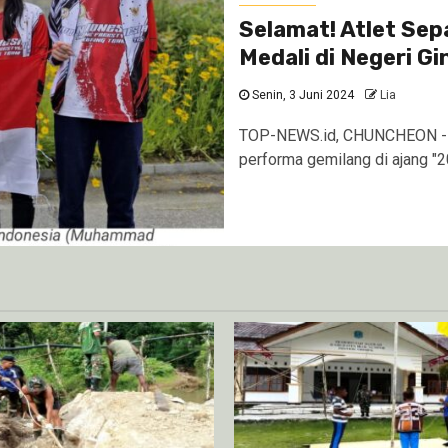
Selamat! Atlet Sep
Medali di Negeri G
Senin, 3 Juni 2024
Lia
TOP-NEWS.id, CHUNCHEON - At
performa gemilang di ajang "2