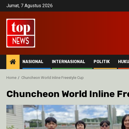
Skip
Jumat, 7 Agustus 2026
to
content
NASIONAL
INTERNASIONAL
POLITIK
HUK
Home
Chuncheon World Inline Freestyle Cup
Chuncheon World Inline Fr