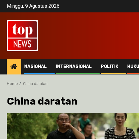
Skip
Minggu, 9 Agustus 2026
to
content
NASIONAL
INTERNASIONAL
POLITIK
HUK
Home
China daratan
China daratan