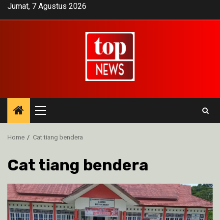
Skip
Jumat, 7 Agustus 2026
to
content
Primary
Menu
Home
Cat tiang bendera
Cat tiang bendera