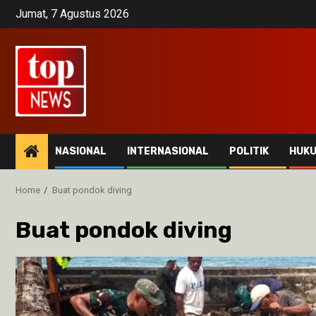
Skip
Jumat, 7 Agustus 2026
to
content
NASIONAL
INTERNASIONAL
POLITIK
HUK
Home
Buat pondok diving
Buat pondok diving